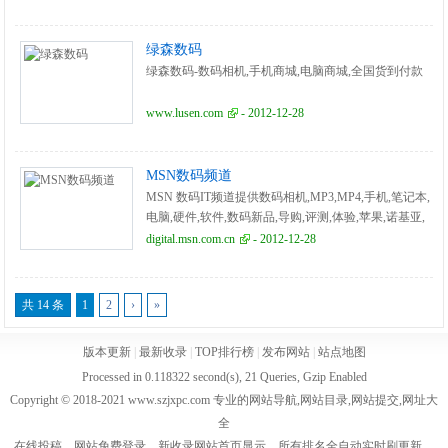
绿森数码
绿森数码-数码相机,手机商城,电脑商城,全国货到付款
www.lusen.com
- 2012-12-28
MSN数码频道
MSN 数码IT频道提供数码相机,MP3,MP4,手机,笔记本,
电脑,硬件,软件,数码新品,导购,评测,体验,苹果,诺基亚,
摩托罗拉,三星,联想,ThinkPad,惠普,戴尔,宏碁,华硕。
digital.msn.com.cn
- 2012-12-28
共 14 条
1
2
›
»
版本更新
|
最新收录
|
TOP排行榜
|
发布网站
|
站点地图
Processed in 0.118322 second(s), 21 Queries, Gzip Enabled
Copyright © 2018-2021 www.szjxpc.com 专业的网站导航,网站目录,网站提交,网址大
全
在线投稿，网站免费登录，新收录网站首页显示，所有排名全自动实时刷更新，