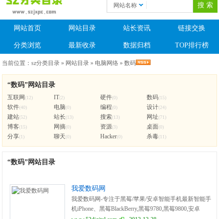
网站名称
网站首页
网站目录
站长资讯
链接交换
分类浏览
最新收录
数据归档
TOP排行榜
当前位置：
sz分类目录
»
网站目录
»
电脑网络
»
数码
“数码”网站目录
互联网
IT
硬件
数码
(12)
(2)
(0)
(15)
软件
电脑
编程
设计
(40)
(0)
(0)
(24)
建站
站长
搜索
网址
(52)
(13)
(13)
(71)
博客
网摘
资源
桌面
(15)
(0)
(3)
(0)
分享
聊天
Hacker
杀毒
(1)
(0)
(0)
(11)
“数码”网站目录
我爱数码网
我爱数码网-专注于黑莓/苹果/安卓智能手机最新智能手
机iPhone、黑莓BlackBerry,黑莓9780,黑莓9800,安卓
Android以及平板电脑、iPod/iOS最新资讯。