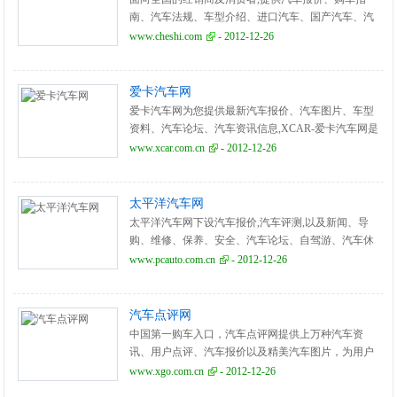
南、汽车法规、车型介绍、进口汽车、国产汽车、汽
车维修、二手汽车、汽车保险、汽车论坛、违章查
www.cheshi.com
- 2012-12-26
询、车市分析。
爱卡汽车网
爱卡汽车网为您提供最新汽车报价、汽车图片、车型
资料、汽车论坛、汽车资讯信息,XCAR-爱卡汽车网是
全球最大的汽车主题社区。
www.xcar.com.cn
- 2012-12-26
太平洋汽车网
太平洋汽车网下设汽车报价,汽车评测,以及新闻、导
购、维修、保养、安全、汽车论坛、自驾游、汽车休
闲、汽车文化等方面的内容,为中国汽车排名第一的综
www.pcauto.com.cn
- 2012-12-26
合汽车网站。
汽车点评网
中国第一购车入口，汽车点评网提供上万种汽车资
讯、用户点评、汽车报价以及精美汽车图片，为用户
打造选车购车、口碑、问答等精选内容。
www.xgo.com.cn
- 2012-12-26