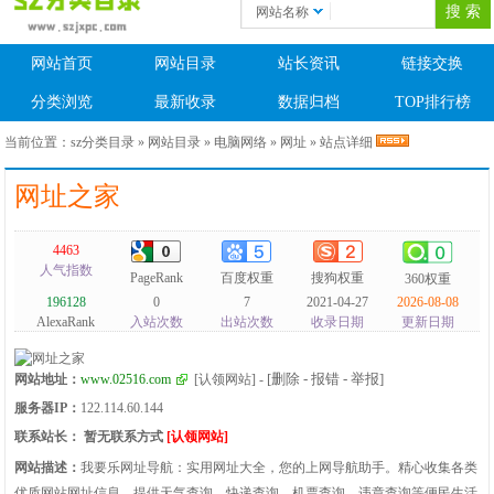
网站名称
网站首页
网站目录
站长资讯
链接交换
分类浏览
最新收录
数据归档
TOP排行榜
当前位置：
sz分类目录
»
网站目录
»
电脑网络
»
网址
» 站点详细
网址之家
4463
人气指数
PageRank
百度权重
搜狗权重
360权重
196128
0
7
2021-04-27
2026-08-08
AlexaRank
入站次数
出站次数
收录日期
更新日期
[删除 - 报错 - 举报]
网站地址：
www.02516.com
[认领网站]
-
服务器IP：
122.114.60.144
联系站长：
暂无联系方式
[认领网站]
网站描述：
我要乐网址导航：实用网址大全，您的上网导航助手。精心收集各类
优质网站网址信息，提供天气查询、快递查询、机票查询、违章查询等便民生活