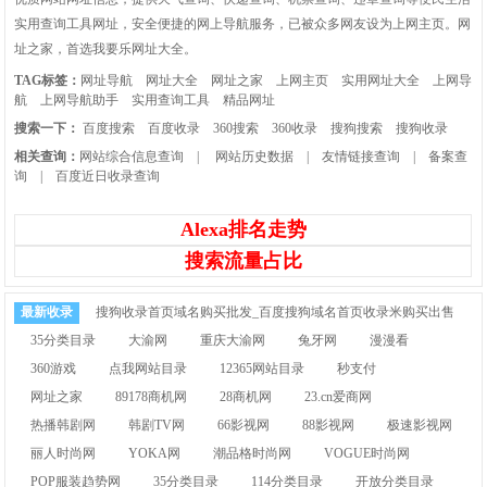
实用查询工具网址，安全便捷的网上导航服务，已被众多网友设为上网主页。网
址之家，首选我要乐网址大全。
TAG标签：
网址导航
网址大全
网址之家
上网主页
实用网址大全
上网导
航
上网导航助手
实用查询工具
精品网址
搜索一下：
百度搜索
百度收录
360搜索
360收录
搜狗搜索
搜狗收录
相关查询：
网站综合信息查询
|
网站历史数据
|
友情链接查询
|
备案查
询
|
百度近日收录查询
Alexa排名走势
搜索流量占比
最新收录
搜狗收录首页域名购买批发_百度搜狗域名首页收录米购买出售
35分类目录
大渝网
重庆大渝网
兔牙网
漫漫看
360游戏
点我网站目录
12365网站目录
秒支付
网址之家
89178商机网
28商机网
23.cn爱商网
热播韩剧网
韩剧TV网
66影视网
88影视网
极速影视网
丽人时尚网
YOKA网
潮品格时尚网
VOGUE时尚网
POP服装趋势网
35分类目录
114分类目录
开放分类目录