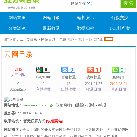
网站名称
网站首页
网站目录
站长资讯
链接交换
分类浏览
最新收录
数据归档
TOP排行榜
当前位置：
sz分类目录
»
网站目录
»
电脑网络
»
网址
» 站点详细
云网目录
2415
人气指数
PageRank
百度权重
搜狗权重
360权重
0
0
12
2021-01-27
2026-08-04
AlexaRank
入站次数
出站次数
收录日期
更新日期
[删除 - 报错 - 举报]
网站地址：
www.ywxdh.com
[认领网站]
-
服务器IP：
103.42.36.146
联系站长：
暂无联系方式
[认领网站]
网站描述：
全人工编辑的开放式云网站分类目录，收录国内外、各行业优秀网
站，旨在为用户提供网站分类目录检索、优秀网站参考、网站推广服务。