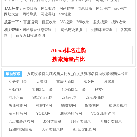
TAG标签：
分类目录
网站收录
网站提交
网站目录
网站推广
seo推广
网址大全
网站导航
网址导航
seo优化
搜索一下：
百度搜索
百度收录
360搜索
360收录
搜狗搜索
搜狗收录
相关查询：
网站综合信息查询
|
网站历史数据
|
友情链接查询
|
备案查
询
|
百度近日收录查询
Alexa排名走势
搜索流量占比
最新收录
搜狗收录首页域名购买批发_百度搜狗域名首页收录米购买出售
35分类目录
大渝网
重庆大渝网
兔牙网
漫漫看
360游戏
点我网站目录
12365网站目录
秒支付
网址之家
89178商机网
28商机网
23.cn爱商网
热播韩剧网
韩剧TV网
66影视网
88影视网
极速影视网
丽人时尚网
YOKA网
潮品格时尚网
VOGUE时尚网
POP服装趋势网
35分类目录
114分类目录
开放分类目录
12580网站目录
80分类目录网
At-lib导航官网